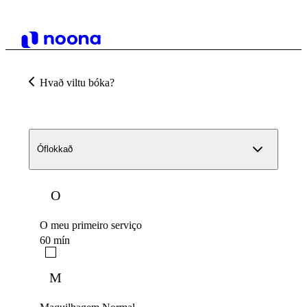
Hvað viltu bóka?
Óflokkað
O
O meu primeiro serviço
60 mín
M