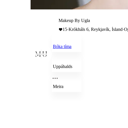
Makeup By Ugla
15
·
Krókháls 6, Reykjavík, Ísland
·
Op
Bóka tíma
Uppáhalds
Meira