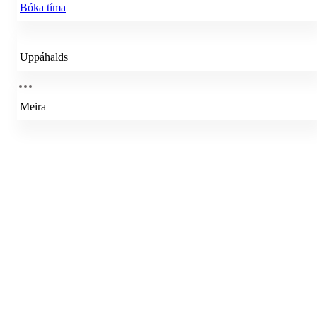
Bóka tíma
Uppáhalds
Meira