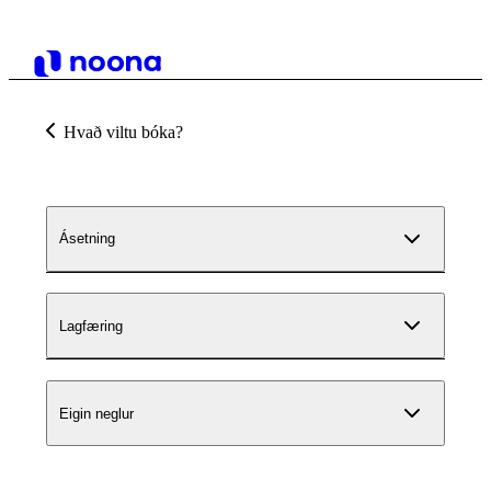
Hvað viltu bóka?
Ásetning
Lagfæring
Eigin neglur