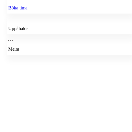
Bóka tíma
Uppáhalds
Meira