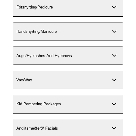
Fótsnyrting/Pedicure
Handsnyrting/Manicure
Augu/Eyelashes And Eyebrows
Vax/Wax
Kid Pampering Packages
Andlitsmeðferð/ Facials