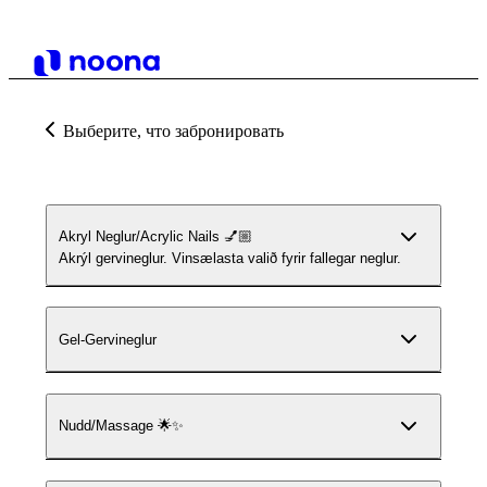
Выберите, что забронировать
Akryl Neglur/Acrylic Nails 💅🏼
Akrýl gervineglur. Vinsælasta valið fyrir fallegar neglur.
Gel-Gervineglur
Nudd/Massage 🌟✨