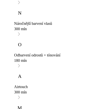
N
Náročnější barvení vlasů
300 mín
O
Odbarvení odrostů + tónování
180 mín
A
Airtouch
300 mín
M