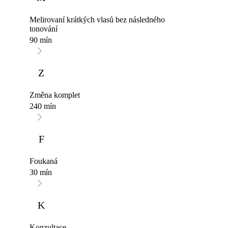
Melirovaní krátkých vlasů bez následného
tonování
90 mín
Z
Změna komplet
240 mín
F
Foukaná
30 mín
K
Konzultace