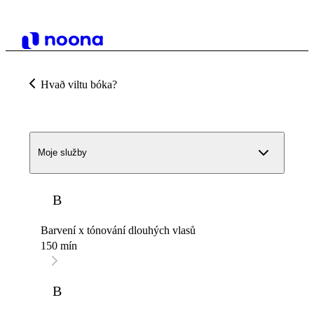
Hvað viltu bóka?
Moje služby
B
Barvení x tónování dlouhých vlasů
150 mín
B