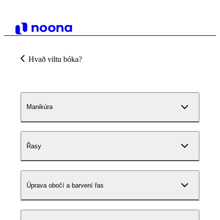
Hvað viltu bóka?
Manikúra
Řasy
Úprava obočí a barvení řas