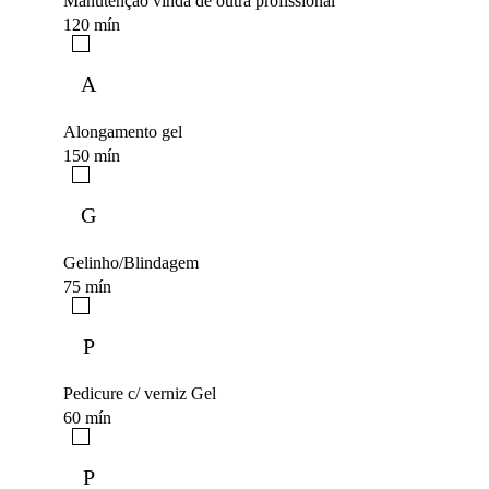
Manutenção vinda de outra profissional
120 mín
A
Alongamento gel
150 mín
G
Gelinho/Blindagem
75 mín
P
Pedicure c/ verniz Gel
60 mín
P