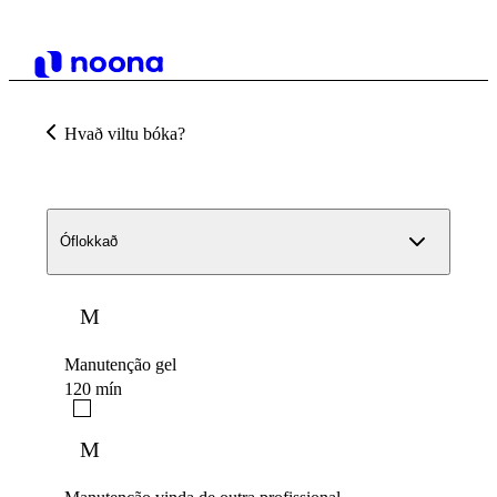
Hvað viltu bóka?
Óflokkað
M
Manutenção gel
120 mín
M