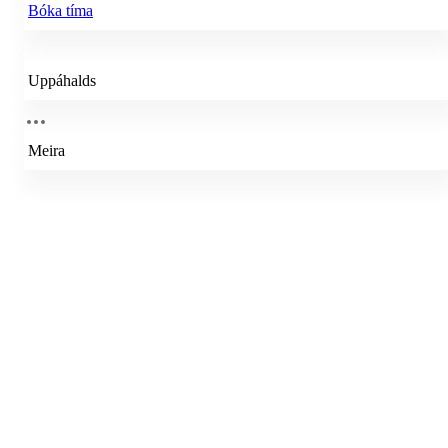
Bóka tíma
Uppáhalds
Meira