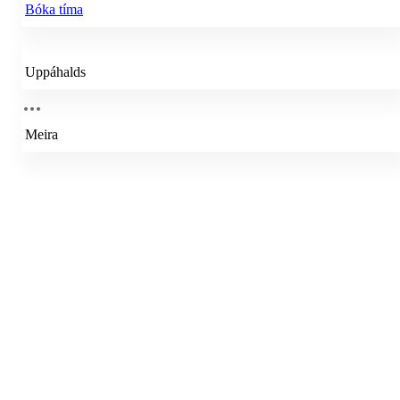
Bóka tíma
Uppáhalds
Meira