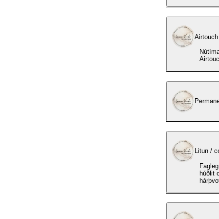
Airtouch 
Nútímale
Airtouc
Permane
Litun / c
Fagleg 
húðlit 
hárþvot