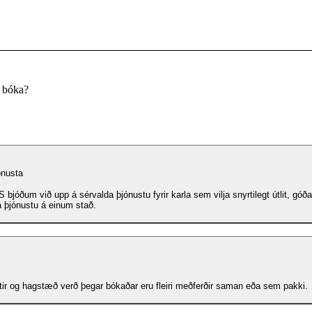
u bóka?
ónusta
 bjóðum við upp á sérvalda þjónustu fyrir karla sem vilja snyrtilegt útlit, góð
a þjónustu á einum stað.
tir og hagstæð verð þegar bókaðar eru fleiri meðferðir saman eða sem pakki.