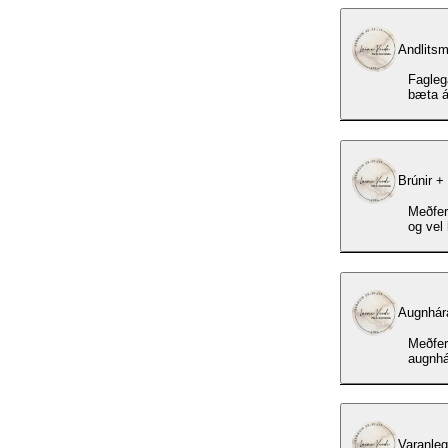
Andlitsm
Fagleg
bæta ás
Brúnir +
Meðferð
og vel h
Augnhár
Meðferð
augnhá
Varanleg