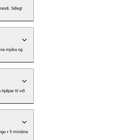
andi, fallegt
ðina mjúka og
hjálpar til við