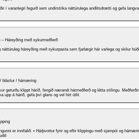
ir í varanlegri fegurð sem undirstrika náttúrulega andlitsdrætti og gefa langvar
g – Háreyðing með sykurmeðferð
g náttúruleg háreyðing með sykurpasta sem fjarlægir hár varlega og skilur hú
 / blástur / hárnæring
ur geturðu klippt hárið, fengið nærandi hármeðferð og létta stílingu. Meðferðin 
ka upp á hárið, gefa því glans og vel hirt útlit.
ipping
 • Hárþvottur fyrir og eftir klippingu með sjampói og hárnæringu • 5 mínútna
udd