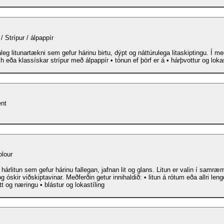
/ Strípur / álpappír
g litunartækni sem gefur hárinu birtu, dýpt og náttúrulega litaskiptingu. Í meðferðinni: •
h eða klassískar strípur með álpappír • tónun ef þörf er á • hárþvottur og lokas
nt
olour
hárlitun sem gefur hárinu fallegan, jafnan lit og glans. Litun er valin í samræm
og óskir viðskiptavinar. Meðferðin getur innihaldið: • litun á rótum eða allri len
t og næringu • blástur og lokastíling