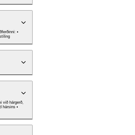
tíling
i við hárgerð,
gd hársins •