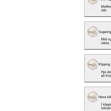
Meðferð
útlit.
Sugarin
Mild o
slétta.
Klipping
Hjá okk
að frís
Herra kll
Í klippingunni er innifalið:
höfuðn