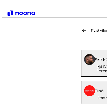
Hvað vilt
Karla þj
Hjá LVS
fagleg
Tilboð
Afslæt