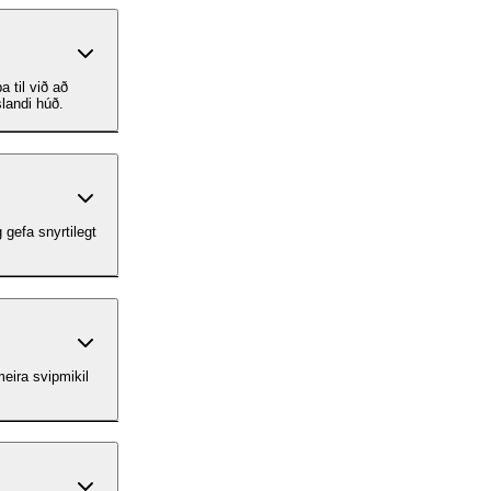
 til við að
slandi húð.
 gefa snyrtilegt
meira svipmikil