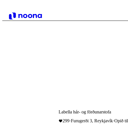
Labella hár- og förðunarstofa
299
·
Furugerði 3, Reykjavík
·
Opið ti