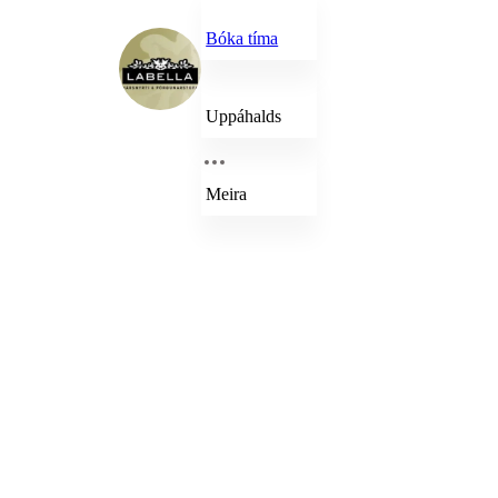
Bóka tíma
Uppáhalds
Meira