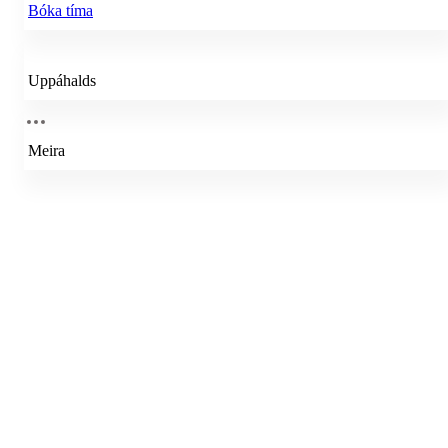
Bóka tíma
Uppáhalds
Meira