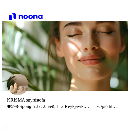
KRISMA snyrtistofa
598
·
Spöngin 37, 2.hæð. 112 Reykjavík,
·
Opið til
Iceland
18:00