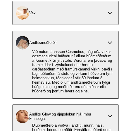
Vax
Andlitsmeðferðir
Við notum Janssen Cosmetics, hágæða virkar
cosmeceutical húðvörur í öllum húðmeðferðum
á Kosmetik Snyrtistofu. Vörunar eru þróaðar og
framleiddar í Þýskalandi eftir hæstu
gæðastöðlum með framúrskarandi virkni bæði í
fagmeðferðum á stofu og virkum húðvörum fyrir
heimanotkun, fáanlegar í yfir 80 löndum á
heimsvísu. Með öllum andlitsmeðferðum fylgir
húðgreining og meðferðir eru sérsniðnar eftir
húðgerð og þörfum hvers og eins.
Andlits Glow og djúpslökun hjá Imbu
Finnboga.
Djúpmeðferð á vöðva í andliti, munn, háls,
herðum, bringu og höfði. Einstök meðferð sem