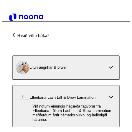
Hvað viltu bóka?
Litun augnhár & brúnir
Elleebana Lash Lift & Brow Lamination
Við notum einungis hágæða fagvörur frá
Elleebana í öllum Lash Lift & Brow Lamination
meðferðum fyrir hámarks virkni og heilbrigði
háranna.