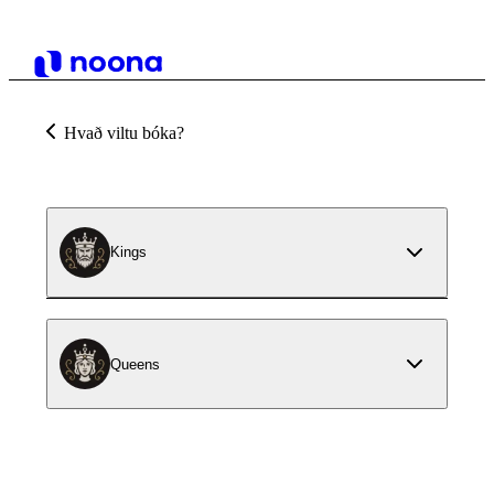
Hvað viltu bóka?
Kings
Queens