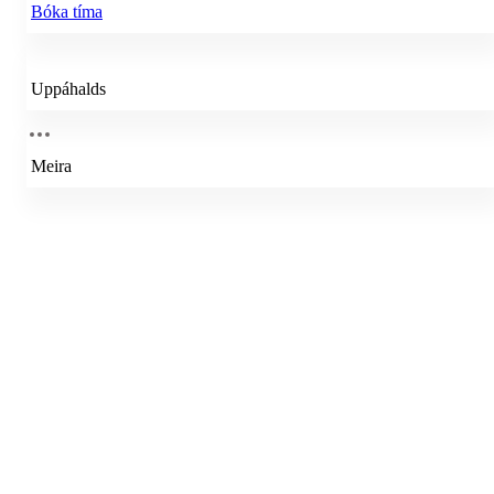
Bóka tíma
Uppáhalds
Meira