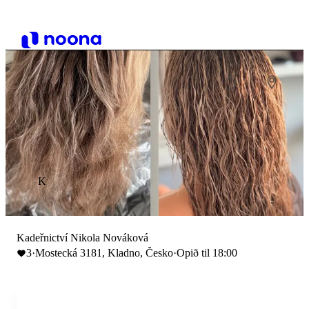
K
Kadeřnictví Nikola Nováková
3
·
Mostecká 3181, Kladno, Česko
·
Opið til 18:00