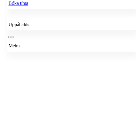
Bóka tíma
Uppáhalds
Meira