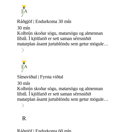
Ráðgjöf | Endurkoma 30 mín
30 mín
Kolbrún skoðar sögu, matarsögu og almennan
lífstíl. Í kjölfarið er sett saman sérrsniðið
matarplan ásamt jurtablöndu sem getur mögulega
eflt almenna heilsu og vellíðan. Ráðgjöfin fer
fram hjá Lyfju, Skeifunni 11b.
Símaviðtal | Fyrsta viðtal
30 mín
Kolbrún skoðar sögu, matarsögu og almennan
lífstíl. Í kjölfarið er sett saman sérrsniðið
matarplan ásamt jurtablöndu sem getur mögulega
eflt almenna heilsu og vellíðan.
R
Ráðgjöf | Endurkoma 60 mín