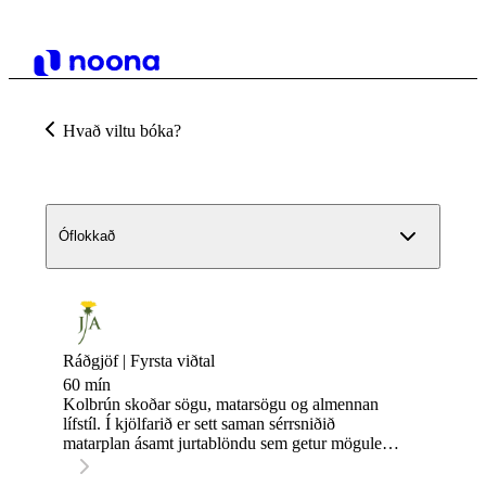
Hvað viltu bóka?
Óflokkað
Ráðgjöf | Fyrsta viðtal
60 mín
Kolbrún skoðar sögu, matarsögu og almennan
lífstíl. Í kjölfarið er sett saman sérrsniðið
matarplan ásamt jurtablöndu sem getur mögulega
eflt almenna heilsu og vellíðan. Ráðgjöfin fer
fram hjá Lyfju, Skeifunni 11b.