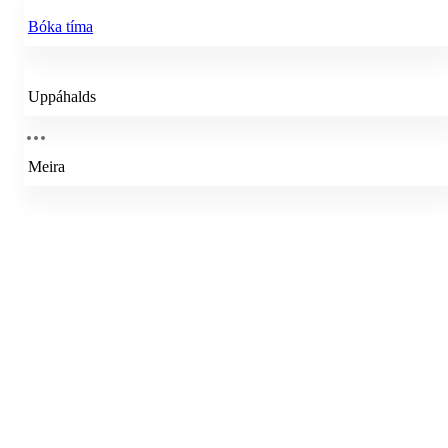
Bóka tíma
Uppáhalds
Meira