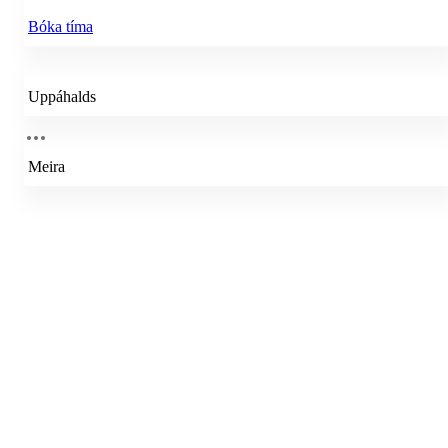
Bóka tíma
Uppáhalds
Meira