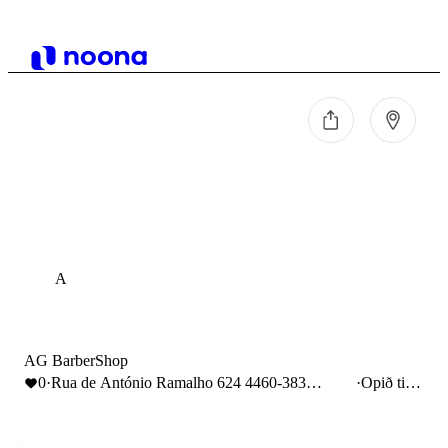
A
AG BarberShop
0
·
Rua de António Ramalho 624 4460-383
·
Opið til
Senhora da Hora Portugal
19:30