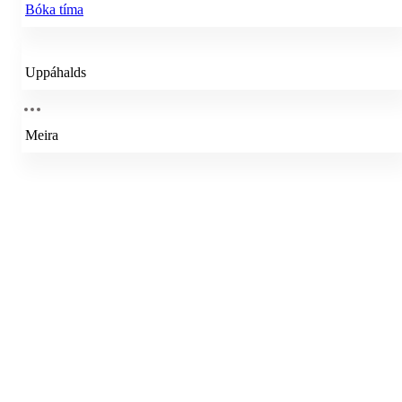
Bóka tíma
Uppáhalds
Meira