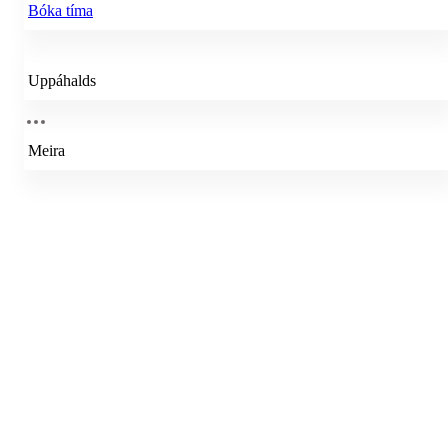
Bóka tíma
Uppáhalds
Meira