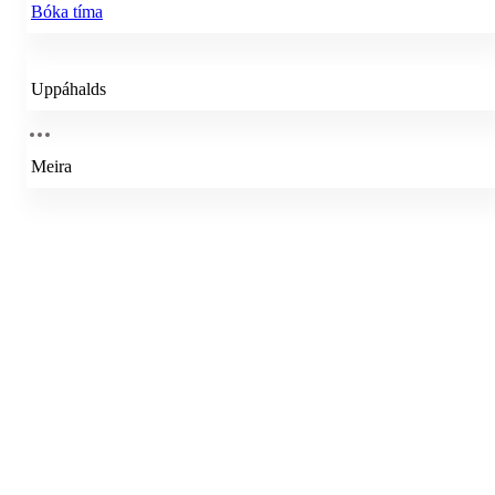
Bóka tíma
Uppáhalds
Meira