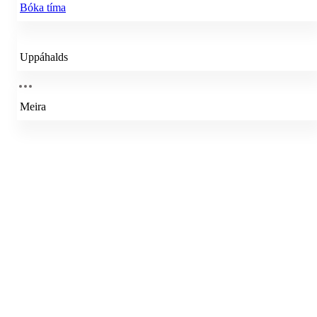
Bóka tíma
Uppáhalds
Meira