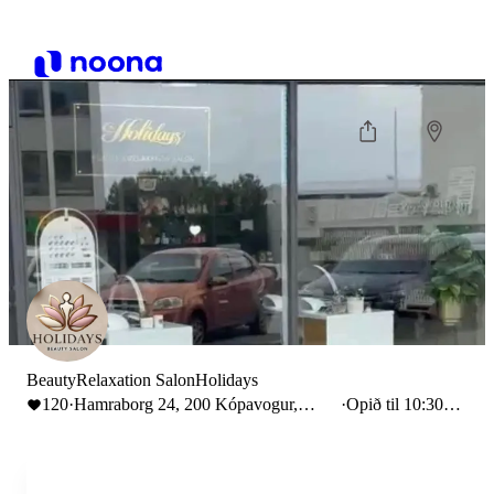
BeautyRelaxation SalonHolidays
120
·
Hamraborg 24, 200 Kópavogur,
·
Opið til 10:30
Iceland
PM