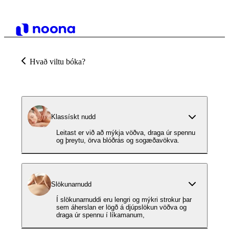
Hvað viltu bóka?
Klassískt nudd
Leitast er við að mýkja vöðva, draga úr spennu
og þreytu, örva blóðrás og sogæðavökva.
Slökunarnudd
Í slökunarnuddi eru lengri og mýkri strokur þar
sem áherslan er lögð á djúpslökun vöðva og
draga úr spennu í líkamanum,