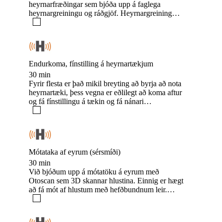
heyrnarfræðingar sem bjóða upp á faglega
heyrnargreiningu og ráðgjöf. Heyrnargreining
felur í sér skoðun á hlusti, mælingu á hljóðhimnu,
heyrnarmælingu og talgreiningu. Farið er yfir
niðurstöður mælinganna og veitt ráðgjöf með
framhaldið.
Endurkoma, fínstilling á heyrnartækjum
30 min
Fyrir flesta er það mikil breyting að byrja að nota
heyrnartæki, þess vegna er eðlilegt að koma aftur
og fá fínstillingu á tækin og fá nánari
leiðbeiningar. Það er einstaklingsbundið hversu
oft þarf að fínstilla.
Mótataka af eyrum (sérsmíði)
30 min
Við bjóðum upp á mótatöku á eyrum með
Otoscan sem 3D skannar hlustina. Einnig er hægt
að fá mót af hlustum með hefðbundnum leir.
Hægt er að skoða úrvalið af heyrnarsíum inn á
heimasíðu okkar. https://heyrn.is/product/sersmidi/