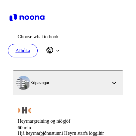
Choose what to book
Afbóka
Kópavogur
Heyrnargreining og ráðgjöf
60 min
Hjá heyrnarþjónustunni Heyrn starfa löggiltir