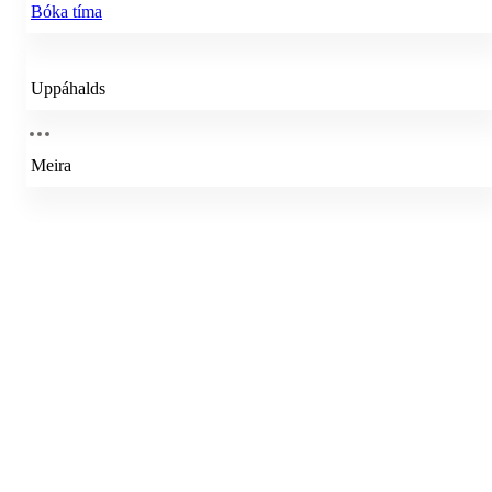
Bóka tíma
Uppáhalds
Meira