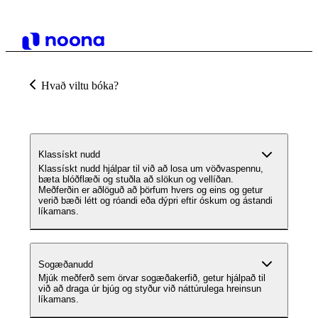
Hvað viltu bóka?
Klassískt nudd
Klassískt nudd hjálpar til við að losa um vöðvaspennu,
bæta blóðflæði og stuðla að slökun og vellíðan.
Meðferðin er aðlöguð að þörfum hvers og eins og getur
verið bæði létt og róandi eða dýpri eftir óskum og ástandi
líkamans.
Sogæðanudd
Mjúk meðferð sem örvar sogæðakerfið, getur hjálpað til
við að draga úr bjúg og styður við náttúrulega hreinsun
líkamans.