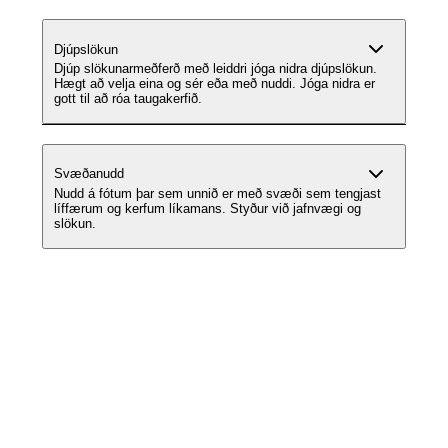
Djúpslökun
Djúp slökunarmeðferð með leiddri jóga nidra djúpslökun.
Hægt að velja eina og sér eða með nuddi. Jóga nidra er
gott til að róa taugakerfið.
Svæðanudd
Nudd á fótum þar sem unnið er með svæði sem tengjast
líffærum og kerfum líkamans. Styður við jafnvægi og
slökun.