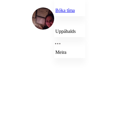
Bóka tíma
Uppáhalds
Meira