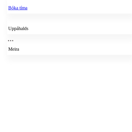
Bóka tíma
Uppáhalds
Meira