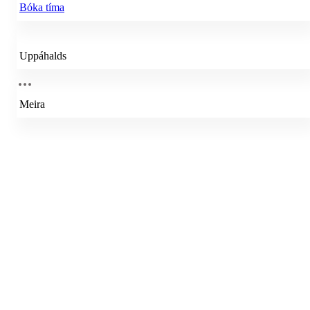
Bóka tíma
Uppáhalds
Meira