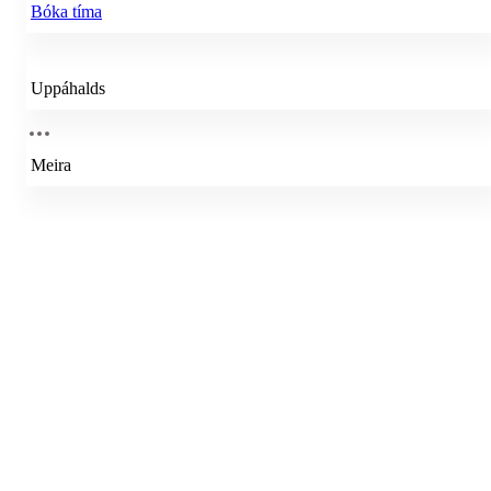
Bóka tíma
Uppáhalds
Meira