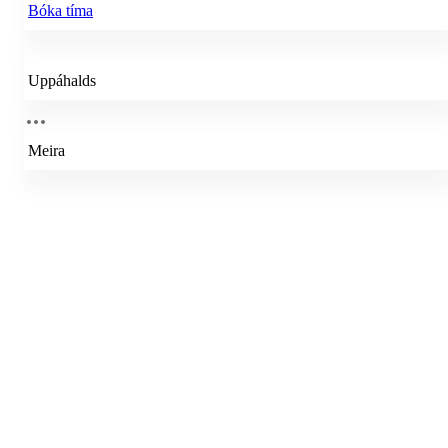
Bóka tíma
Uppáhalds
Meira