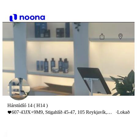
Hárstúdíó 14 ( H14 )
607
·
43JX+9M9, Stigahlíð 45-47, 105 Reykjavík,
·
Lokað
Iceland