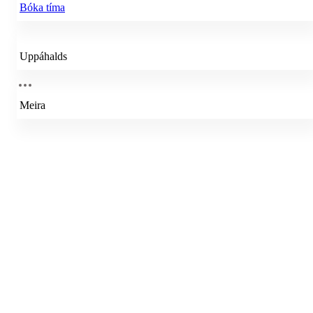
Bóka tíma
Uppáhalds
Meira