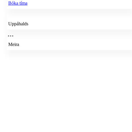
Bóka tíma
Uppáhalds
Meira