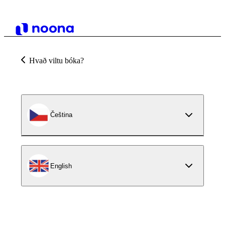
Hvað viltu bóka?
Čeština
English