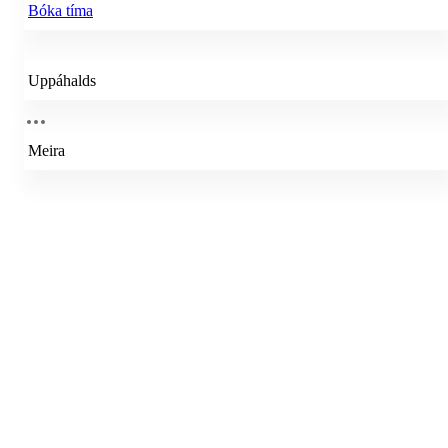
Bóka tíma
Uppáhalds
Meira