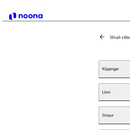
Hvað vilt
Klippingar
Litun
Strípur