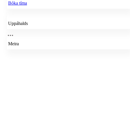
Bóka tíma
Uppáhalds
Meira