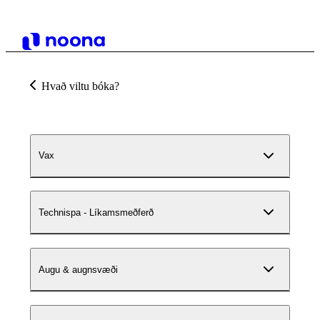
Hvað viltu bóka?
Vax
Technispa - Líkamsmeðferð
Augu & augnsvæði