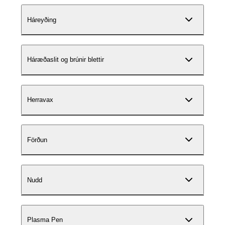
Háreyðing
Háræðaslit og brúnir blettir
Herravax
Förðun
Nudd
Plasma Pen