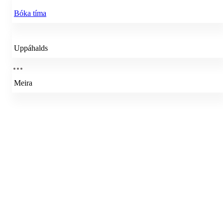
Bóka tíma
Uppáhalds
Meira