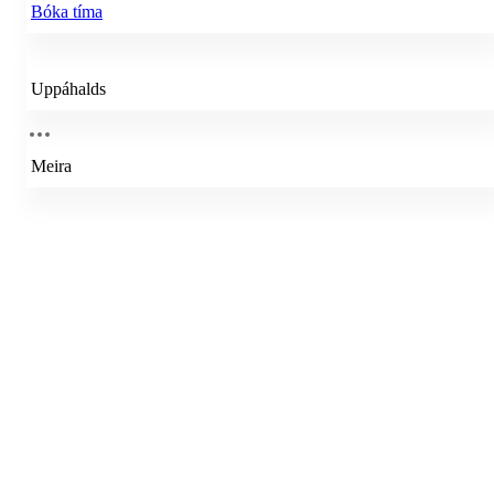
Bóka tíma
Uppáhalds
Meira