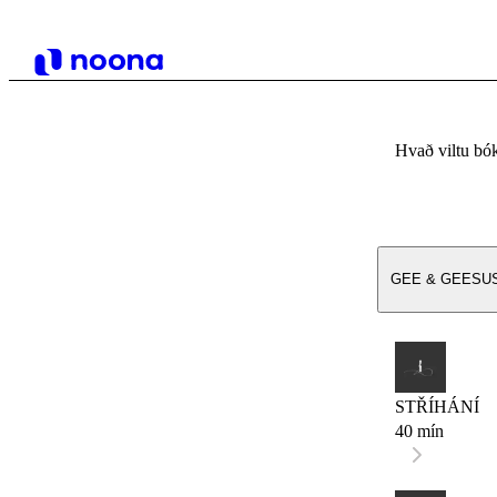
Hvað viltu bó
GEE & GEESU
STŘÍHÁNÍ
40 mín