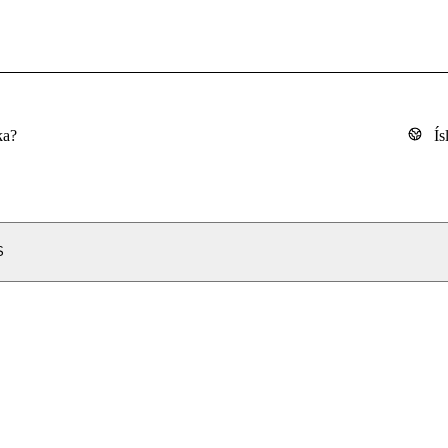
ka?
Ís
S