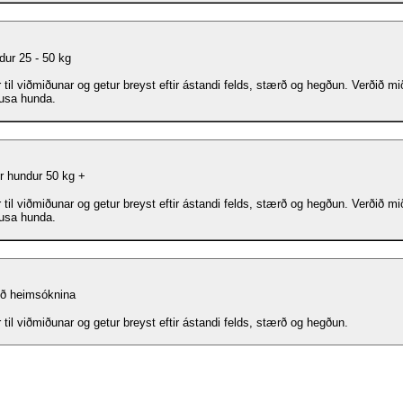
dur 25 - 50 kg
 til viðmiðunar og getur breyst eftir ástandi felds, stærð og hegðun. Verðið mið
ausa hunda.
r hundur 50 kg +
 til viðmiðunar og getur breyst eftir ástandi felds, stærð og hegðun. Verðið mið
ausa hunda.
ið heimsóknina
 til viðmiðunar og getur breyst eftir ástandi felds, stærð og hegðun.