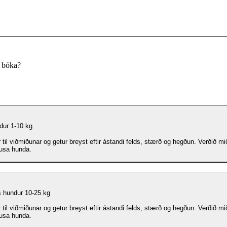
u bóka?
ndur 1-10 kg
 til viðmiðunar og getur breyst eftir ástandi felds, stærð og hegðun. Verðið mið
ausa hunda.
 hundur 10-25 kg
 til viðmiðunar og getur breyst eftir ástandi felds, stærð og hegðun. Verðið mið
ausa hunda.