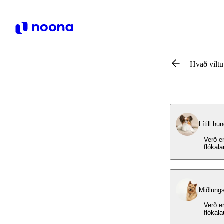
Hvað vilt
Lítill hu
Verð er
flókal
Miðlungs
Verð er
flókal