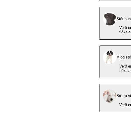
Stór hun
Verð er
flókal
Mjög stó
Verð er
flókal
Bættu v
Verð er