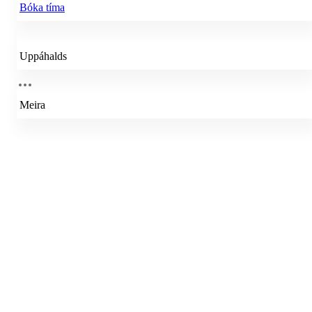
Bóka tíma
Uppáhalds
Meira