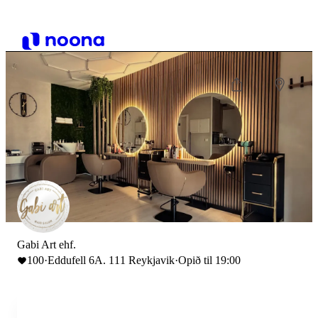
Gabi Art ehf.
100
·
Eddufell 6A. 111 Reykjavik
·
Opið til 19:00