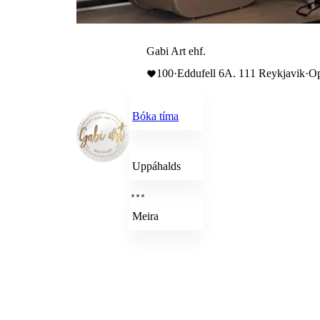
Gabi Art ehf.
100
·
Eddufell 6A. 111 Reykjavik
·
Op
Bóka tíma
Uppáhalds
Meira