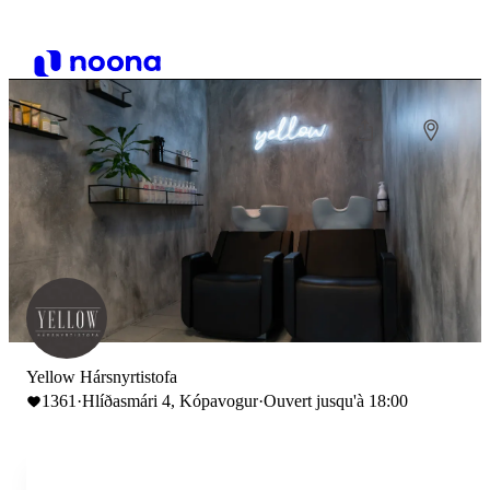
Yellow Hársnyrtistofa
1361
·
Hlíðasmári 4, Kópavogur
·
Ouvert jusqu'à 18:00