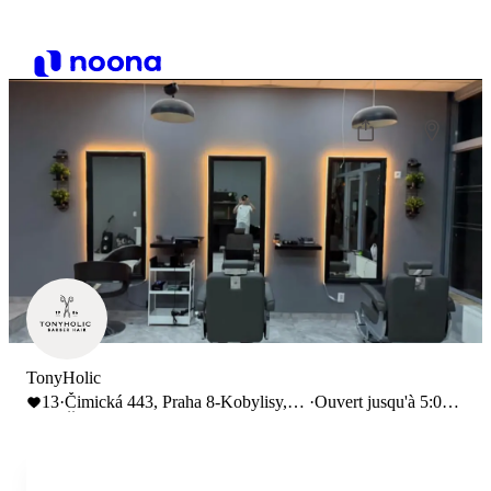
TonyHolic
13
·
Čimická 443, Praha 8-Kobylisy,
·
Ouvert jusqu'à 5:00
Česko
PM