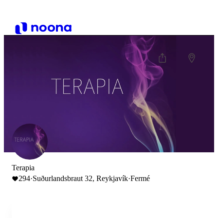
Terapia
294
·
Suðurlandsbraut 32, Reykjavík
·
Fermé